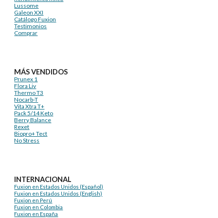
Lussome
Galeon XXI
Catálogo Fuxion
Testimonios
Comprar
MÁS VENDIDOS
Prunex 1
Flora Liv
Thermo T3
Nocarb-T
Vita Xtra T+
Pack 5/14 Keto
Berry Balance
Rexet
Biopro+ Tect
No Stress
INTERNACIONAL
Fuxion en Estados Unidos (Español)
Fuxion en Estados Unidos (English)
Fuxion en Perú
Fuxion en Colombia
Fuxion en España