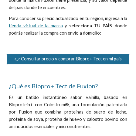
donde la marca Fuxion tiene presencia, y su
valor depende
del país donde te encuentres.
Para conocer su precio actualizado en tu región, ingresa a la
tienda virtual de la marca
y
selecciona TU PAÍS
, donde
podrás realizar la compra con envío a domicilio:
👉 Consultar precio y comprar Biopro+ Tect en mi país
¿Qué es Biopro+ Tect de Fuxion?
E
s un batido instantáneo sabor vainilla, basado en
Bioprotein+ con Colostrum®, una formulación patentada
por Fuxion que combina proteínas de suero de leche,
proteína de soya, proteína de huevo y calostro bovino con
aminoácidos esenciales y micronutrientes.