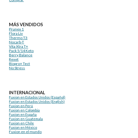
MÁS VENDIDOS
Prunex 1
Flora Liv
Thermo T3
Nocarb-T
Vita Xtra T+
Pack 5/14 Keto
Berry Balance
Rexet
Biopro+ Tect
No Stress
INTERNACIONAL
Fuxion en Estados Unidos (Español)
Fuxion en Estados Unidos (English)
Fuxion en Perú
Fuxion en Colombia
Fuxion en España
Fuxion en Guatemala
Fuxion en Chile
Fuxion en México
Fuxion en el mundo