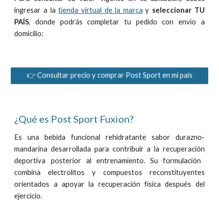
ingresar a la
tienda
virtual de la marca
y
seleccionar TU
PAÍS
, donde podrás completar tu pedido con envío a
domicilio:
👉 Consultar precio y comprar Post Sport en mi país
¿Qué es Post Sport Fuxion?
E
s una bebida funcional rehidratante sabor durazno-
mandarina desarrollada
para contribuir a la
recupera
ción
deportiv
a
posterior al entrenamiento. Su formulación
combina electrolitos y compuestos reconstituyentes
orientados a apoyar la recuperación física después del
ejercicio.