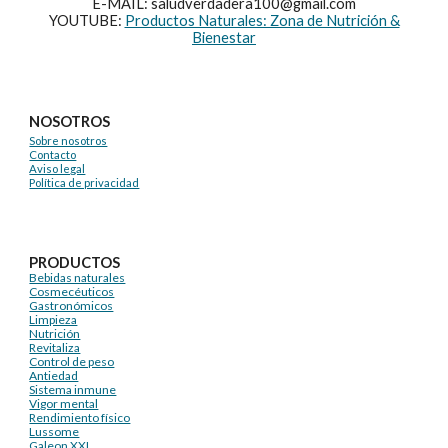
E-MAIL: saludverdadera100@gmail.com
YOUTUBE:
Productos Naturales: Zona de Nutrición &
Bienestar
NOSOTROS
Sobre nosotros
Contacto
Aviso legal
Política de privacidad
PRODUCTOS
Bebidas naturales
Cosmecéuticos
Gastronómicos
Limpieza
Nutrición
Revitaliza
Control de peso
Antiedad
Sistema inmune
Vigor mental
Rendimiento físico
Lussome
Galeon XXI