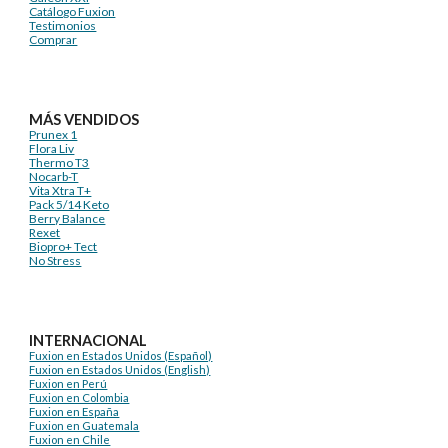
Catálogo Fuxion
Testimonios
Comprar
MÁS VENDIDOS
Prunex 1
Flora Liv
Thermo T3
Nocarb-T
Vita Xtra T+
Pack 5/14 Keto
Berry Balance
Rexet
Biopro+ Tect
No Stress
INTERNACIONAL
Fuxion en Estados Unidos (Español)
Fuxion en Estados Unidos (English)
Fuxion en Perú
Fuxion en Colombia
Fuxion en España
Fuxion en Guatemala
Fuxion en Chile