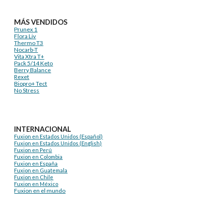
MÁS VENDIDOS
Prunex 1
Flora Liv
Thermo T3
Nocarb-T
Vita Xtra T+
Pack 5/14 Keto
Berry Balance
Rexet
Biopro+ Tect
No Stress
INTERNACIONAL
Fuxion en Estados Unidos (Español)
Fuxion en Estados Unidos (English)
Fuxion en Perú
Fuxion en Colombia
Fuxion en España
Fuxion en Guatemala
Fuxion en Chile
Fuxion en México
Fuxion en el mundo