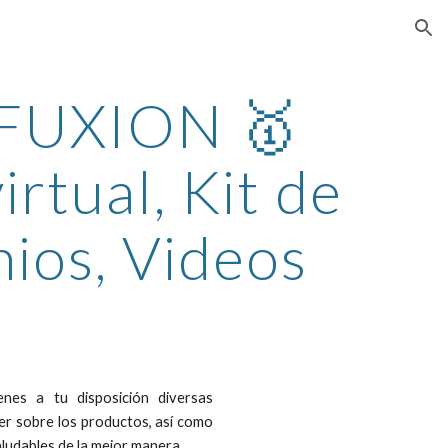
ion
FUXION 🥇
irtual, Kit de
nios, Videos
es a tu disposición diversas
er sobre los productos, así como
ludables de la mejor manera.