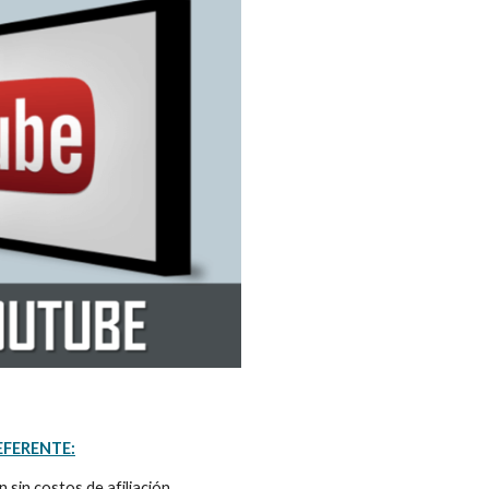
EFERENTE
:
in costos de afiliación.