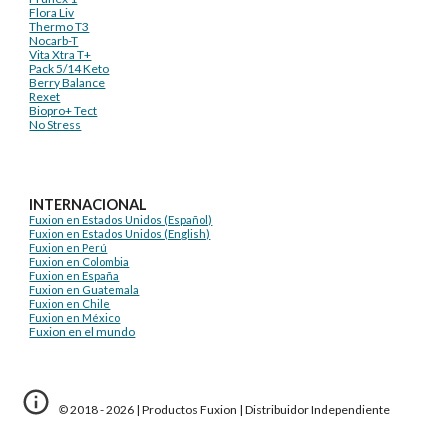
Flora Liv
Thermo T3
Nocarb-T
Vita Xtra T+
Pack 5/14 Keto
Berry Balance
Rexet
Biopro+ Tect
No Stress
INTERNACIONAL
Fuxion en Estados Unidos (Español)
Fuxion en Estados Unidos (English)
Fuxion en Perú
Fuxion en Colombia
Fuxion en España
Fuxion en Guatemala
Fuxion en Chile
Fuxion en México
Fuxion en el mundo
© 2018 - 2026 |
Productos Fuxion
|
Distribuidor Independiente