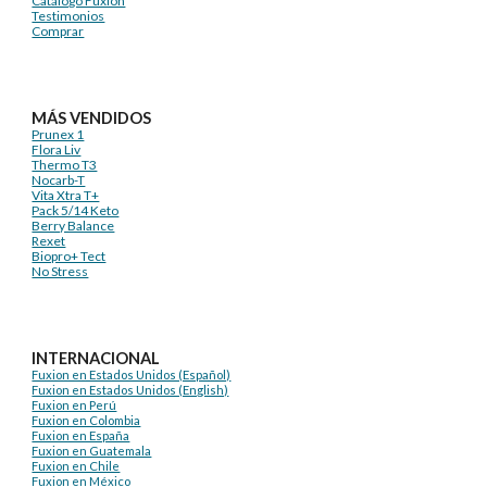
Catálogo Fuxion
Testimonios
Comprar
MÁS VENDIDOS
Prunex 1
Flora Liv
Thermo T3
Nocarb-T
Vita Xtra T+
Pack 5/14 Keto
Berry Balance
Rexet
Biopro+ Tect
No Stress
INTERNACIONAL
Fuxion en Estados Unidos (Español)
Fuxion en Estados Unidos (English)
Fuxion en Perú
Fuxion en Colombia
Fuxion en España
Fuxion en Guatemala
Fuxion en Chile
Fuxion en México