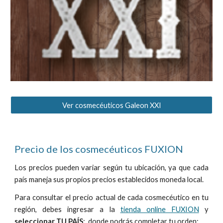
Ver cosmecéuticos Galeon XXI
Precio de los cosmecéuticos FUXION
Los precios
pueden variar según
tu ubicación
, ya que cada
país
maneja sus propios
precios establecidos
moneda local.
Para consultar el precio
actual
de cada cosmecéutico en tu
re
gión
, debes ingresar a la
tienda online FUXION
y
seleccionar
TU PAÍS
:, donde podrás completar tu orden: