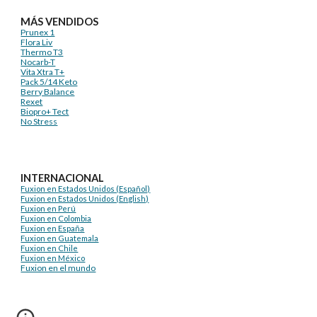
MÁS VENDIDOS
Prunex 1
Flora Liv
Thermo T3
Nocarb-T
Vita Xtra T+
Pack 5/14 Keto
Berry Balance
Rexet
Biopro+ Tect
No Stress
INTERNACIONAL
Fuxion en Estados Unidos (Español)
Fuxion en Estados Unidos (English)
Fuxion en Perú
Fuxion en Colombia
Fuxion en España
Fuxion en Guatemala
Fuxion en Chile
Fuxion en México
Fuxion en el mundo