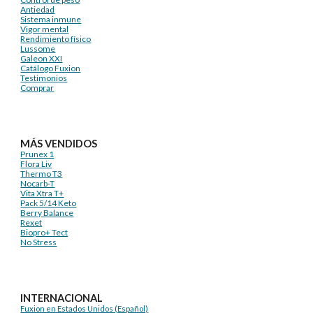
Antiedad
Sistema inmune
Vigor mental
Rendimiento físico
Lussome
Galeon XXI
Catálogo Fuxion
Testimonios
Comprar
MÁS VENDIDOS
Prunex 1
Flora Liv
Thermo T3
Nocarb-T
Vita Xtra T+
Pack 5/14 Keto
Berry Balance
Rexet
Biopro+ Tect
No Stress
INTERNACIONAL
Fuxion en Estados Unidos (Español)