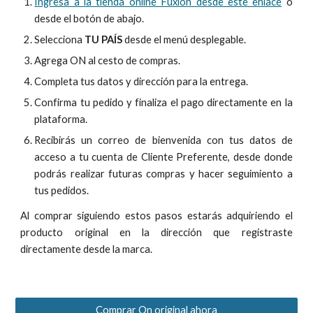
I
ngresa a la tienda online Fuxio
n desde este enlace
o
desde el botón de abajo.
Selecciona
TU PAÍS
desde el menú desplegable.
Agrega ON al cesto de compras
.
Completa tus datos y dirección para la entrega.
Confirma tu pedido y f
inaliza el pago directamente en la
plataforma.
Recibirás un correo de
bienvenida
con tus datos de
acceso
a tu cuenta de
Cliente Preferente, desde donde
podrás realizar futuras compras y hacer seguimiento a
tus pedidos.
Al comprar
siguiendo estos pasos
estarás adquiriendo el
producto original en
la
dirección
que registraste
directamente
desde
la marca
.
Comprar On original ahora