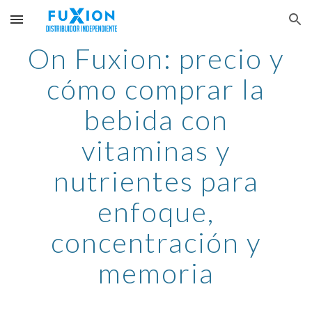
Skip to main content
Skip to navigation
On Fuxion: precio y
cómo comprar la
bebida con
vitaminas y
n
utrientes
para
enfoque,
concentración y
memoria