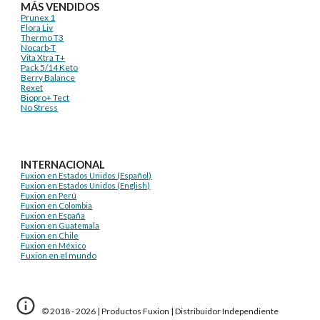
MÁS VENDIDOS
Prunex 1
Flora Liv
Thermo T3
Nocarb-T
Vita Xtra T+
Pack 5/14 Keto
Berry Balance
Rexet
Biopro+ Tect
No Stress
INTERNACIONAL
Fuxion en Estados Unidos (Español)
Fuxion en Estados Unidos (English)
Fuxion en Perú
Fuxion en Colombia
Fuxion en España
Fuxion en Guatemala
Fuxion en Chile
Fuxion en México
Fuxion en el mundo
© 2018 - 2026 |
Productos Fuxion
|
Distribuidor Independiente