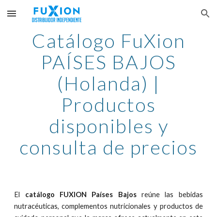
Skip to main content
Skip to navigation
Catálogo FuXion
PAÍSES BAJOS
(Holanda)
|
Productos
disponibles y
consulta de precios
El
catálogo FUXION Países Bajos
reúne las bebidas
nutracéuticas, complementos nutricionales y productos de