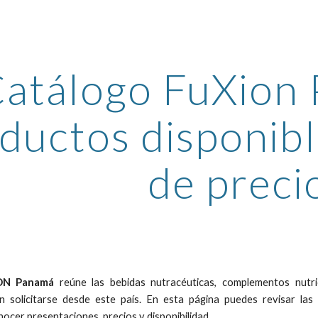
ip to main content
Skip to navigat
atálogo FuXion 
ductos disponibl
de preci
ION Panamá
reúne las bebidas nutracéuticas, complementos nutri
 solicitarse desde este país. En esta página puedes revisar las d
ocer presentaciones, precios y disponibilidad.