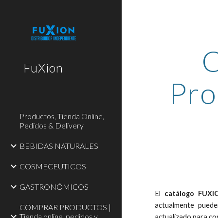
Sk
C
FuXion
Pro
Productos, Tienda Online,
Pedidos & Delivery
BEBIDAS NATURALES
COSMECEUTICOS
GASTRONÓMICOS
El
catálogo FUX
actualmente pueden
COMPRAR PRODUCTOS |
Tienda online, pedidos y
actualizado para con