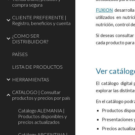
compra segura
FUXION
desarrolla
CLIENTE PREFERENTE |
utilizados en nutri
Registro, beneficios y cuenta
nutrición, control d
¿COMO SER
Si deseas consultar
DISTRIBUIDOR?
cada producto para c
PAÍSES
LISTA DE PRODUCTOS
Ver catálo
HERRAMIENTAS
El catálogo digita
explorar las distinta
CATALOGO | Consultar
productos y precios por país
En el catálogo podr
Catálogo ALEMANIA |
P
roductos dispo
Productos disponibles y
P
resentaciones 
precios actualizados
P
recios actualiz
Catálogo ARGENTINA |