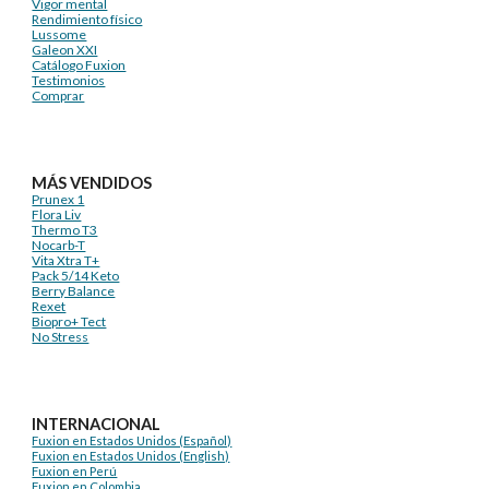
Vigor mental
Rendimiento físico
Lussome
Galeon XXI
Catálogo Fuxion
Testimonios
Comprar
MÁS VENDIDOS
Prunex 1
Flora Liv
Thermo T3
Nocarb-T
Vita Xtra T+
Pack 5/14 Keto
Berry Balance
Rexet
Biopro+ Tect
No Stress
INTERNACIONAL
Fuxion en Estados Unidos (Español)
Fuxion en Estados Unidos (English)
Fuxion en Perú
Fuxion en Colombia