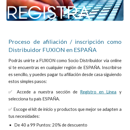
Proceso de afiliación / inscripción como
Distribuidor FUXION en
ESPAÑ
A
Podrás unirte a FUXION como Socio Distribuidor vía online
si te encuentras en cualquier región de
ESPAÑ
A.
Inscribirse
es sencillo, y p
uedes pagar tu
afilia
ción desde casa siguiendo
estos simples pasos:
✅
Accede a
nuestra sección de
Registro en Línea
y
selecciona tu país
ESPAÑ
A.
✅
Escoge
el kit de inicio y productos que mejor se adapten a
tus necesidades:
De 40 a 99 Puntos: 20% de descuento