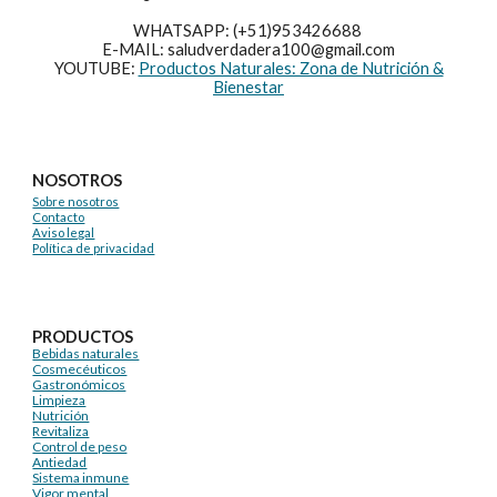
WHATSAPP: (+51)953426688
E-MAIL: saludverdadera100@gmail.com
YOUTUBE:
Productos Naturales: Zona de Nutrición &
Bienestar
NOSOTROS
Sobre nosotros
Contacto
Aviso legal
Política de privacidad
PRODUCTOS
Bebidas naturales
Cosmecéuticos
Gastronómicos
Limpieza
Nutrición
Revitaliza
Control de peso
Antiedad
Sistema inmune
Vigor mental