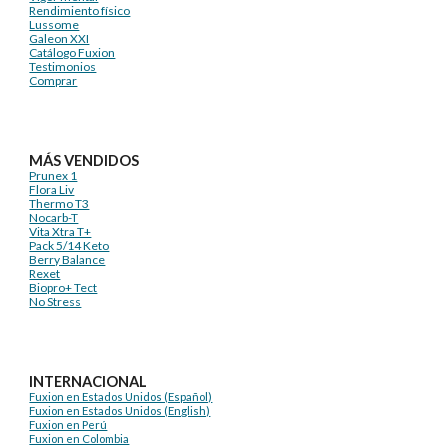
Rendimiento físico
Lussome
Galeon XXI
Catálogo Fuxion
Testimonios
Comprar
MÁS VENDIDOS
Prunex 1
Flora Liv
Thermo T3
Nocarb-T
Vita Xtra T+
Pack 5/14 Keto
Berry Balance
Rexet
Biopro+ Tect
No Stress
INTERNACIONAL
Fuxion en Estados Unidos (Español)
Fuxion en Estados Unidos (English)
Fuxion en Perú
Fuxion en Colombia